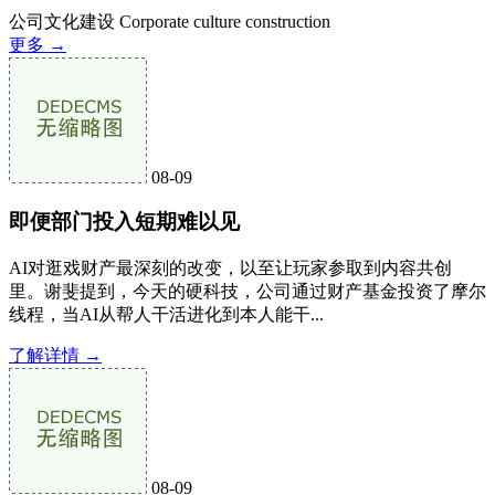
公司文化建设
Corporate culture construction
更多 →
08-09
即便部门投入短期难以见
AI对逛戏财产最深刻的改变，以至让玩家参取到内容共创
里。谢斐提到，今天的硬科技，公司通过财产基金投资了摩尔
线程，当AI从帮人干活进化到本人能干...
了解详情 →
08-09