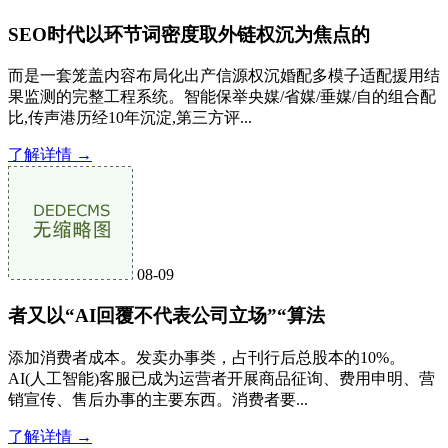
SEO时代以环节词密度取外链权沉为焦点的
而是一套笼盖内容布局化出产信源权沉婚配多模子适配援用结
果监测的完整工程系统。智能保举央媒/省媒/垂媒/自的组合配
比,传声港历经10年沉淀,第三方评...
了解详情 →
08-09
者又以“AI回覆不代表公司立场”“算法
添加消费者成本。发卖办事类，占刊行后总股本的10%。
AI(人工智能)客服已成为运营者开展商品征询、费用申明、营
销宣传、售后办事的主要东西。消费者要...
了解详情 →