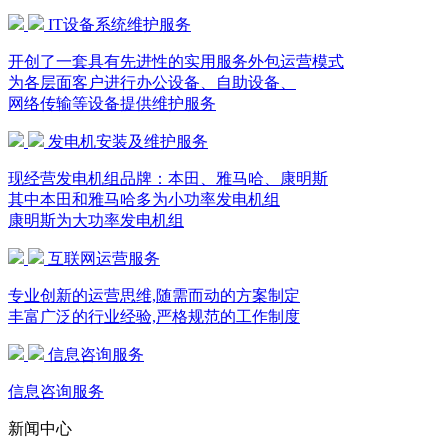
IT设备系统维护服务
开创了一套具有先进性的实用服务外包运营模式
为各层面客户进行办公设备、自助设备、
网络传输等设备提供维护服务
发电机安装及维护服务
现经营发电机组品牌：本田、雅马哈、康明斯
其中本田和雅马哈多为小功率发电机组
康明斯为大功率发电机组
互联网运营服务
专业创新的运营思维,随需而动的方案制定
丰富广泛的行业经验,严格规范的工作制度
信息咨询服务
信息咨询服务
新闻中心