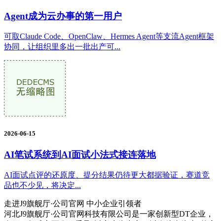
Agent成为云办事的第一用户
可取Claude Code、OpenClaw、Hermes Agent等支流Agent框架
协同，让组织里多出一批出产可...
2026-06-15
AI笔试系统到AI面试小法式接连落地
AI面试点评的还原度、提分结果仍待更大都据验证，赛道竞
品也不少见，将决定...
走进J9旗舰厅·公司官网 中小企业引领者
河北J9旗舰厅·公司官网科技有限公司是一家创新型DT企业，