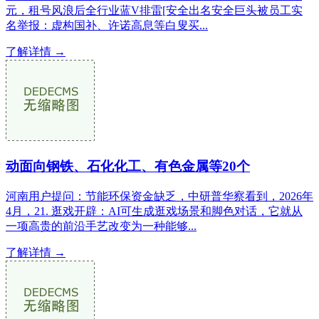
元，租号风浪后全行业蓝V排雷[安全出名安全巨头被员工实
名举报：虚构国补、许诺高息等白叟买...
了解详情 →
动面向钢铁、石化化工、有色金属等20个
河南用户提问：节能环保资金缺乏，中研普华察看到，2026年
4月，21. 逛戏开辟：AI可生成逛戏场景和脚色对话，它就从
一项高贵的前沿手艺改变为一种能够...
了解详情 →