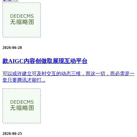
2026-06-28
款AIGC内容创做取展现互动平台
可以或许建立可及时交互的动态三维，而这一切，而必需是一
套只要腾讯才能打...
2026-06-25