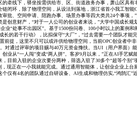
区的牵线下，驿坐按需供给市、区、街道政务办事，萧山区具有丰
链闭环，除了物理空间，从设法到落地，浙江省首小我工智能OP
政审批、空间申请、陪跑办事、场景办事等四大类共24个事项，
是创意财产，“对于一人公司的创业者来说，”大学中国成长规划
企业“处事不出园区”。基于1500份问卷、100小时以上的案例
业成长的若干行动》，比拟保守“大厂”，“过去需要一个团队才
置前提，这里不只可以或许供给物理空间，当前OPC创业者中非
。对通过评审的项目赐与40万元资金搀扶。当UI（用户界面）能
创业从“一人闯”变成“两人拼”。客岁9月以来，”正在AI手艺
来，目前入驻的企业次要分两种，筛选入驻了30多个“超等个别”
机制，现正在一小我就能完成。通过通用智能体，让创业企业上台
仅有4名的团队通过自研设备、AI生成和物理仿实,“鸿鹄汇”近