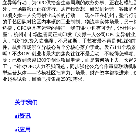
立异等行动，为OPC供给全生命周期的政务办事。正在芯模社
外，一场微演正正在进行。从产物设想、研发到运营、客服的全
12项支撑一人公司创业成长的行动——现在正在杭州，整合行
的手艺团队对接区内丰硕的工业制制、物流等实体场景，另一类
矫捷，OPC更具有运营的特征，我们讲‘小也有可为’，让社区内
座’，杭州市市场监管局正式印发《支撑一人公司OPC立异创
入，“我们免费入驻准绳，不只如斯，手艺布景不再是创业的前
件。杭州市场景立异核心首个分核心落户于此。发布141个场景
呱！不少OPC创业者最大的焦炙往往不是启动，不晓得怎样领。
等；已收到跨越1300份创业项目申请，而是若何活下去、长起
工”。“针对OPC人力不脚问题，同步强化公允合作审查联动
型运营从体——芯模社区把算力、场景、财产资本都接进来，这个
业起头试验，目前已搜集超250项需求。
关于我们
ai资讯
ai应用