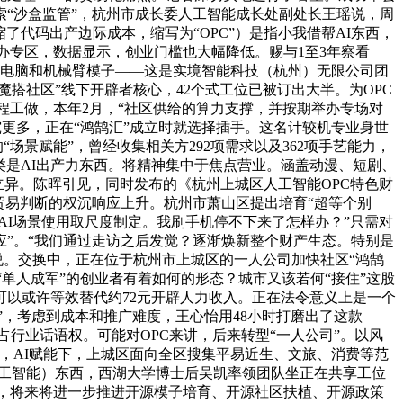
索“沙盒监管”，杭州市成长委人工智能成长处副处长王瑶说，周
了代码出产边际成本，缩写为“OPC”）是指小我借帮AI东西，
办专区，数据显示，创业门槛也大幅降低。赐与1至3年察看
摆着几台电脑和机械臂模子——这是实境智能科技（杭州）无限公司团
搭社区”线下开辟者核心，42个式工位已被订出大半。为OPC
编程工做，本年2月，“社区供给的算力支撑，并按期举办专场对
究更多，正在“鸿鹄汇”成立时就选择插手。这名计较机专业身世
场景赋能”，曾经收集相关方292项需求以及362项手艺能力，
一类是AI出产力东西。将精神集中于焦点营业。涵盖动漫、短剧、
注立异。陈晖引见，同时发布的《杭州上城区人工智能OPC特色财
贸易判断的权沉响应上升。杭州市萧山区提出培育“超等个别
取AI场景使用取尺度制定。我刷手机停不下来了怎样办？”只需对
应”。“我们通过走访之后发觉？逐渐焕新整个财产生态。特别是
说。交换中，正在位于杭州市上城区的一人公司加快社区“鸿鹄
“单人成军”的创业者有着如何的形态？城市又该若何“接住”这股
可以或许等效替代约72元开辟人力收入。正在法令意义上是一个
”，考虑到成本和推广难度，王心怡用48小时打磨出了这款
占行业话语权。可能对OPC来讲，后来转型“一人公司”。以风
脑，AI赋能下，上城区面向全区搜集平易近生、文旅、消费等范
（人工智能）东西，西湖大学博士后吴凯率领团队坐正在共享工位
单，将来将进一步推进开源模子培育、开源社区扶植、开源政策