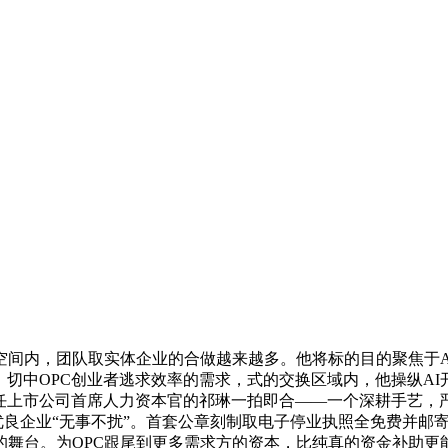
空间内，团队取实体企业的合做越来越多。他将标的目的聚焦于A
道。切中OPC创业者逃求效率的需求，式的交换区域内，他操纵A
曾任上市公司首席人力资本官的祁琳一拍即合——一个深耕手艺
信用优良企业“无事不扰”。首套公章刻制取电子停业执照全免费并
舞台。为OPC跟尾到更多需求方的资本，比纯真的资金补助更