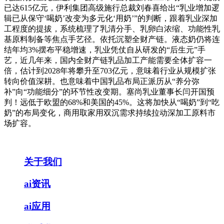
已达615亿元，伊利集团高级施行总裁刘春喜给出“乳业增加逻
辑已从保守‘喝奶’改变为多元化‘用奶’”的判断，跟着乳业深加
工程度的提拔，系统梳理了乳清分手、乳卵白浓缩、功能性乳
基原料制备等焦点手艺径。依托沉塑全财产链。液态奶仍将连
结年均3%摆布平稳增速，乳业凭仗自从研发的“后生元”手
艺，近几年来，国内全财产链乳品加工产能需要全体扩容一
倍，估计到2028年将攀升至703亿元，意味着行业从规模扩张
转向价值深耕。也意味着中国乳品布局正派历从“养分弥
补”向“功能细分”的环节性改变期。塞尚乳业董事长闫开国预
判！远低于欧盟的68%和美国的45%。这将加快从“喝奶”到“吃
奶”的布局变化，商用取家用双沉需求持续拉动深加工原料市
场扩容。
关于我们
ai资讯
ai应用